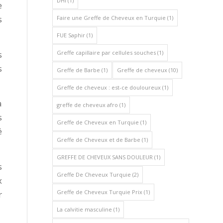
DHI
(1)
e
s
Faire une Greffe de Cheveux en Turquie
(1)
FUE Saphir
(1)
s
Greffe capillaire par cellules souches
(1)
s
Greffe de Barbe
(1)
Greffe de cheveux
(10)
Greffe de cheveux : est-ce douloureux
(1)
à
greffe de cheveux afro
(1)
s
Greffe de Cheveux en Turquie
(1)
é
Greffe de Cheveux et de Barbe
(1)
GREFFE DE CHEVEUX SANS DOULEUR
(1)
s
Greffe De Cheveux Turquie
(2)
x
Greffe de Cheveux Turquie Prix
(1)
r
La calvitie masculine
(1)