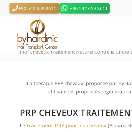
+90 542 659 8611
+90 542 659 8611
PRP Cheveux Traitement Naturel Contre la Chute d
La thérapie PRP cheveux, proposée par ByHairC
utilisant les propriétés régénératric
PRP CHEVEUX TRAITEMEN
Le
traitement PRP pour les cheveux
(Plasma Ri