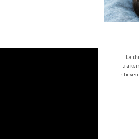
La th
traite
cheveux