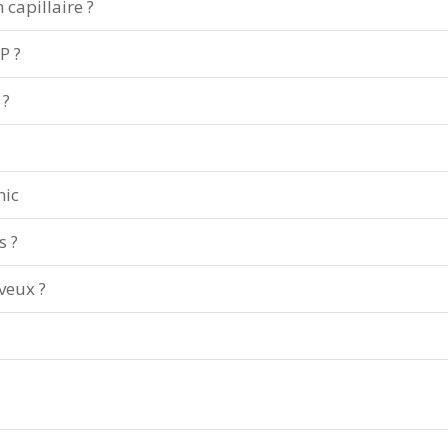
 capillaire ?
P ?
 ?
nic
s ?
veux ?