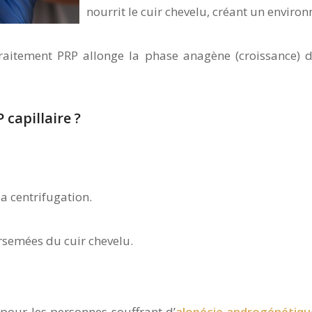
nourrit le cuir chevelu, créant un envir
raitement PRP allonge la phase anagène (croissance) du
capillaire ?
a centrifugation.
irsemées du cuir chevelu.
 pour les personnes souffrant d’
alopécie androgénétiqu