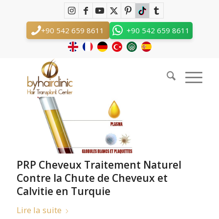
Archive d’étiquettes pour : alopécie
+90 542 659 8611
+90 542 659 8611
androgénétique
Vous êtes ici :
Accueil
/
alopécie androgénétique
Articles
PRP Cheveux Traitement Naturel
Contre la Chute de Cheveux et
Calvitie en Turquie
Lire la suite