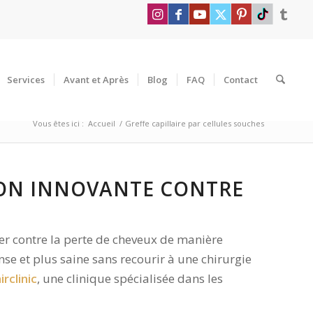
Services
Avant et Après
Blog
FAQ
Contact
Vous êtes ici :
Accueil
/
Greffe capillaire par cellules souches
TION INNOVANTE CONTRE
er contre la perte de cheveux de manière
nse et plus saine sans recourir à une chirurgie
irclinic
, une clinique spécialisée dans les