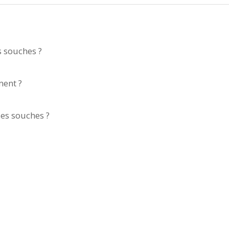
s souches ?
ment ?
es souches ?