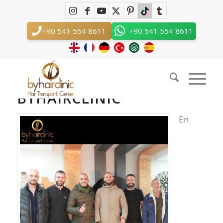
Trasplante Capilar Nuestra Clínica
Usted está aquí:
Inicio
/
Trasplante Capilar Nuestra Clínica
+90 541 554 8611
+90 541 554 8611
TRASPLANTE CAPILAR
NUESTRA CLÍNICA
BYHAIRCLINIC
En