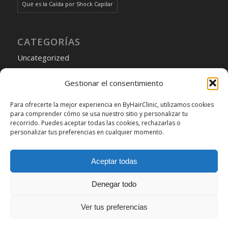
Qué es la Caída por Shock Capilar
CATEGORÍAS
Uncategorized
Gestionar el consentimiento
Para ofrecerte la mejor experiencia en ByHairClinic, utilizamos cookies
Elegir
para comprender cómo se usa nuestro sitio y personalizar tu
recorrido. Puedes aceptar todas las cookies, rechazarlas o
un
personalizar tus preferencias en cualquier momento.
idioma
Cookie Policy
Aceptar todas
Denegar todo
Ver tus preferencias
copyright byhairclinic hair transplantation center