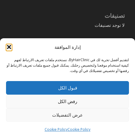
تصنيفات
لا توجد تصنيفات
إدارة الموافقة
اختر
لتقديم أفضل تجربة لك في ByHairClinic، نستخدم ملفات تعريف الارتباط لفهم
لغة
كيفية استخدام موقعنا ولتخصيص رحلتك. يمكنك قبول جميع ملفات تعريف الارتباط أو
رفضها أو تخصيص تفضيلاتك في أي وقت.
Cookie Policy
قبول الكل
رفض الكل
عرض التفضيلات
copyright byhairclinic hair transplantation center
Cookie Policy
Cookie Policy