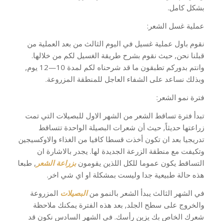
بشكل كامل.
عملية غسل الشعر:
نقوم باول عملية غسيل في اليوم الثالث من بعد العملية من
قبلنا نحن, حيث نقوم بشرح طريقة الغسيل لكم من خلالها.
وانتم بدوركم تطبقون ما قد شرحناه لكم لمدة 10—12 يوم,
وبذلك نساعد على الشفاء العاجل للمنطقة المزروعة.
فترة نمو الشعر:
تبدأ فترة تساقط الشعر من الشهر الاول للبصيلات التي تمت
زراعتها حديثاً, حيث أن شعرات البصيلة الواحدة تتساقط
تدريجيا بعد ان تكون أخذت قسطا كافيا من الغذاء والاوكسيجين
وتكيفت مع منطقة الزرعة الجديدة لها. يجدر بالاشارة ان
التساقط يكون عموما للكل اللذين يقومون
بزراعة
الشعر
, طبعا
هذه حالة طبيعية جدا وليست بمشكلة او اي شي اخر.
في الشهر الثالث يبدأ الشعر بالنمو من
البصيلات
المزروعة
والخروج على سطح الجلد, بعد هذه الفترة يمكنك ملاحظة
شعرك الخاص بك يزين رأسك. في الشهر السادس نكون قد