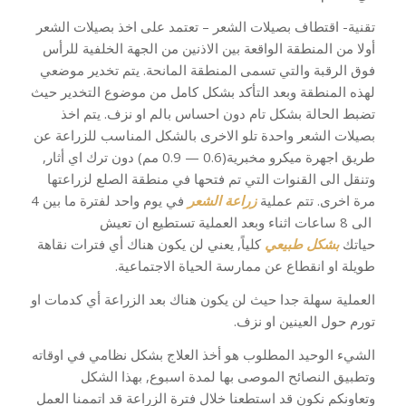
تقنية- اقتطاف بصيلات الشعر – تعتمد على اخذ بصيلات الشعر
أولا من المنطقة الواقعة بين الاذنين من الجهة الخلفية للرأس
فوق الرقبة والتي تسمى المنطقة المانحة. يتم تخدير موضعي
لهذه المنطقة وبعد التأكد بشكل كامل من موضوع التخدير حيث
تضبط الحالة بشكل تام دون احساس بالم او نزف. يتم اخذ
بصيلات الشعر واحدة تلو الاخرى بالشكل المناسب للزراعة عن
طريق اجهرة ميكرو مخبرية(0.6 — 0.9 مم) دون ترك اي أثار,
وتنقل الى القنوات التي تم فتحها في منطقة الصلع لزراعتها
مرة اخرى. تتم عملية
زراعة الشعر
في يوم واحد لفترة ما بين 4
الى 8 ساعات اثناء وبعد العملية تستطيع ان تعيش
حياتك
بشكل طبيعي
كلياً, يعني لن يكون هناك أي فترات نقاهة
طويلة او انقطاع عن ممارسة الحياة الاجتماعية.
العملية سهلة جدا حيث لن يكون هناك بعد الزراعة أي كدمات او
تورم حول العينين او نزف.
الشيء الوحيد المطلوب هو أخذ العلاج بشكل نظامي في اوقاته
وتطبيق النصائح الموصى بها لمدة اسبوع, بهذا الشكل
وتعاونكم نكون قد استطعنا خلال فترة الزراعة قد اتممنا العمل