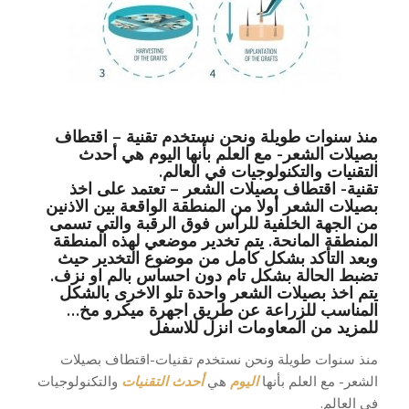
منذ سنوات طويلة ونحن نستخدم تقنية – اقتطاف
بصيلات الشعر- مع العلم بأنها اليوم هي أحدث
التقنيات والتكنولوجيات في العالم.
تقنية- اقتطاف بصيلات الشعر – تعتمد على اخذ
بصيلات الشعر أولا من المنطقة الواقعة بين الاذنين
من الجهة الخلفية للرأس فوق الرقبة والتي تسمى
المنطقة المانحة. يتم تخدير موضعي لهذه المنطقة
وبعد التأكد بشكل كامل من موضوع التخدير حيث
تضبط الحالة بشكل تام دون احساس بالم او نزف.
يتم اخذ بصيلات الشعر واحدة تلو الاخرى بالشكل
المناسب للزراعة عن طريق اجهرة ميكرو مخ…
للمزيد من المعاومات انزل للاسفل
منذ سنوات طويلة ونحن نستخدم تقنيات-اقتطاف بصيلات
الشعر- مع العلم بأنها
اليوم
هي
أحدث التقنيات
والتكنولوجيات
في العالم.